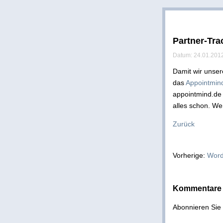
Partner-Tra
Datum: 24.01.2012
Damit wir unser
das
Appointmind
appointmind.de 
alles schon. W
Zurück
Vorherige:
Word
Kommentare 
Abonnieren Si