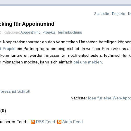
Startseite
·
Projekte
·
K
cking für Appointmind
 , Kategorie:
Appointmind
,
Projekte
,
Terminbuchung
e Kooperationspartner an den vermittelten Umsätzen beteiligen können
-Projekt
ein Partnerprogramm eingerichtet. In welcher Form wir das a
kommunizieren werden, müssen wir noch entscheiden. Technisch funkt
er mitmachen möchte, kann sich einfach
bei uns melden
.
press ist Schrott
Nächste:
Idee für eine Web-App
(0)
e unseren Feed:
RSS Feed
Atom Feed