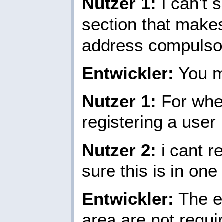
Nutzer 1:
I can't 
section that makes 
address compulso
Entwickler:
You m
Nutzer 1:
For whe
registering a user [
Nutzer 2:
i cant r
sure this is in one 
Entwickler:
The e-
area are not requi