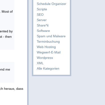
Schedule Organizer
Scripte
. Most of
SEO
Server
Share*it
Software
vented by
Spam und Malware
st - then
Terminbuchung
Web Hosting
Wegwerf-E-Mail
Wordpress
XML
Alle Kategorien
send me
ich heraus, dass