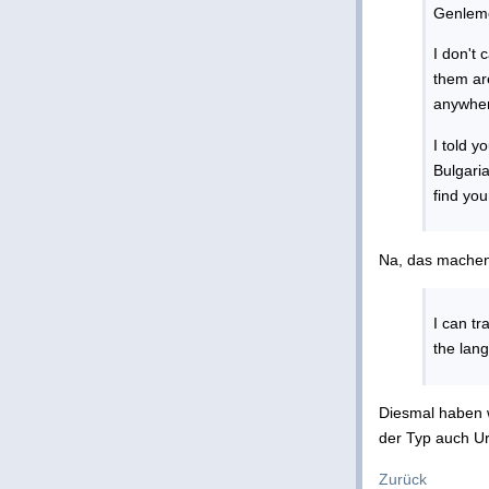
Genlem
I don't 
them ar
anywhe
I told y
Bulgaria
find you
Na, das machen 
I can t
the lan
Diesmal haben w
der Typ auch U
Zurück