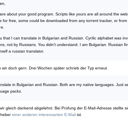
en,
care about your good program. Scripts like yours are all around the web
e for free, some could be downloaded from any torrent tracker, or from
re.
ou that I can translate in Bulgarian and Russian. Cyrilic alphabet was in
ns, not by Russians. You didn't understand. I am Bulgarian. Russian fir
rself a russian translator.
wir doch gern. Drei Wochen später schrieb der Typ erneut.
ranslate in Bulgarian and Russian. Both are my native languages. Just 
guage packs.
ir gleich dankend abgelehnt. Bei Prüfung der E-Mail-Adresse stellte s
rheber
einer anderen interessanten E-Mail
ist.